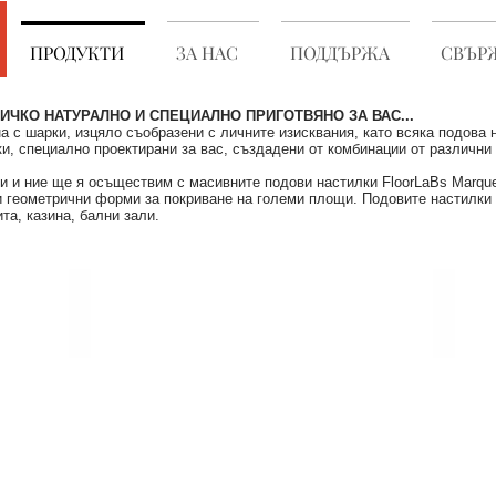
ПРОДУКТИ
ЗА НАС
ПОДДЪРЖА
СВЪРЖ
ИЧКО НАТУРАЛНО И СПЕЦИАЛНО ПРИГОТВЯНО ЗА ВАС...
а с шарки, изцяло съобразени с личните изисквания, като всяка подова
ки, специално проектирани за вас, създадени от комбинации от различни
и и ние ще я осъществим с масивните подови настилки FloorLaBs Marque
 геометрични форми за покриване на големи площи. Подовите настилки о
та, казина, бални зали.
LONDON MARQUETRY COLLECTION
MIX MA
WOOD
WOOD
SPECIES:
SPECIES
MERBAU,
OAK,
OAK,
OAK&WA
TEAK
OAK
GREY