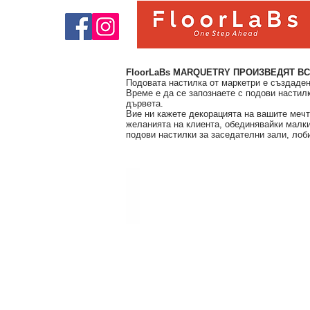
FloorLaBs MARQUETRY ПРОИЗВЕДЯТ ВС
Подовата настилка от маркетри е създаден
Време е да се запознаете с подови настил
дървета.
Вие ни кажете декорацията на вашите мечт
желанията на клиента, обединявайки малки
подови настилки за заседателни зали, лоби
OXFORD MARQUETRY COLLECTION
WOOD
SPECIES:
OAK,
IROCO,
WALNUT&OAK