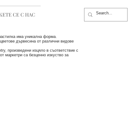
ЕТЕ СЕ С НАС
 настилка има уникална форма.
 цветове дървесина от различни видове
try, произведени изцяло в съответствие с
т маркетри са безценно изкуство за
RQUETRY COLLECTION
:
LNUT,